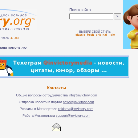
Поиск сайта
ВЫБЕРИ СВОЙ СТИЛЬ:
classic
fresh
original
light
числа:
47 362
жны помочь людям бе_
Контакты
Общие вопросы сотрудничества
info@invictory.com
Отправка новости в портал
news@invictory.com
Реклама в Мегапортале
reklama@invictory.com
Работа Мегапортала
support@invictory.com