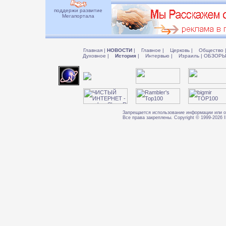
поддержи развитие
Мегапортала
Главная
|
НОВОСТИ
|
Главное
|
Церковь
|
Общество
Духовное
|
История
|
Интервью
|
Израиль
|
ОБЗОР
Запрещается использование информации или о
Все права закреплены. Copyright © 1999-202