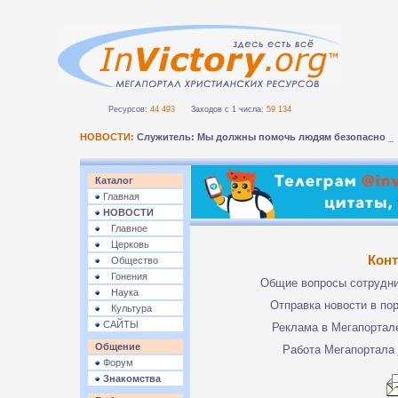
Ресурсов:
44 493
Заходов с 1 числа:
59 134
НОВОСТИ:
Служитель: Мы должны помочь людям безопасно п
Каталог
Главная
НОВОСТИ
Главное
Церковь
Кон
Общество
Гонения
Общие вопросы сотрудн
Наука
Отправка новости в по
Культура
САЙТЫ
Реклама в Мегапорта
Общение
Работа Мегапортала
Форум
Знакомства