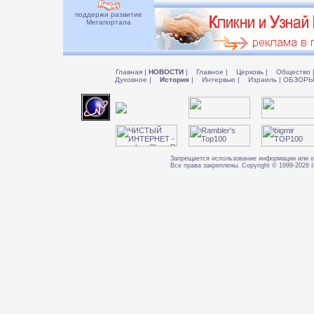
поддержи развитие
Мегапортала
Главная
|
НОВОСТИ
|
Главное
|
Церковь
|
Общество
Духовное
|
История
|
Интервью
|
Израиль
|
ОБЗОР
Запрещается использование информации или о
Все права закреплены. Copyright © 1999-202