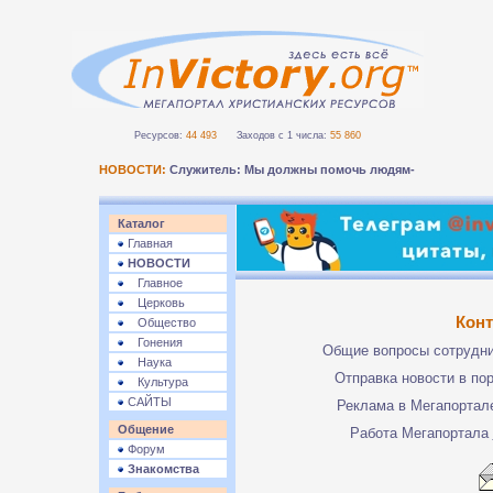
Ресурсов:
44 493
Заходов с 1 числа:
55 860
НОВОСТИ:
Служитель: Мы должны помочь людям безо_
Каталог
Главная
НОВОСТИ
Главное
Церковь
Кон
Общество
Гонения
Общие вопросы сотрудн
Наука
Отправка новости в по
Культура
САЙТЫ
Реклама в Мегапорта
Общение
Работа Мегапортала
Форум
Знакомства