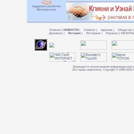
поддержи развитие
Мегапортала
Главная
|
НОВОСТИ
|
Главное
|
Церковь
|
Общество
Духовное
|
История
|
Интервью
|
Израиль
|
ОБЗОР
Запрещается использование информации или о
Все права закреплены. Copyright © 1999-202