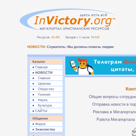
Ресурсов:
44 493
Заходов с 1 числа:
59 632
НОВОСТИ:
Служитель: Мы должны помочь людям безо_
Каталог
Главная
НОВОСТИ
Главное
Церковь
Кон
Общество
Гонения
Общие вопросы сотрудн
Наука
Отправка новости в по
Культура
САЙТЫ
Реклама в Мегапорта
Общение
Работа Мегапортала
Форум
Знакомства