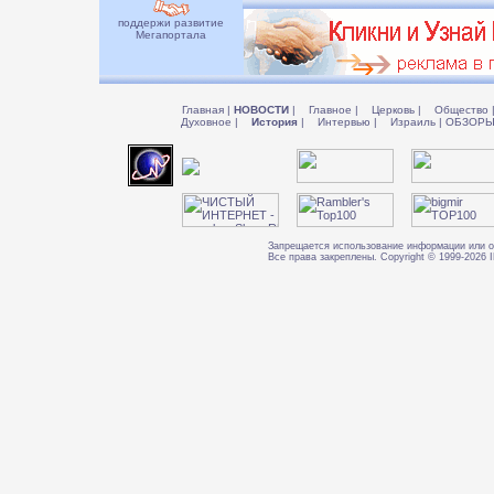
поддержи развитие
Мегапортала
Главная
|
НОВОСТИ
|
Главное
|
Церковь
|
Общество
Духовное
|
История
|
Интервью
|
Израиль
|
ОБЗОР
Запрещается использование информации или о
Все права закреплены. Copyright © 1999-202