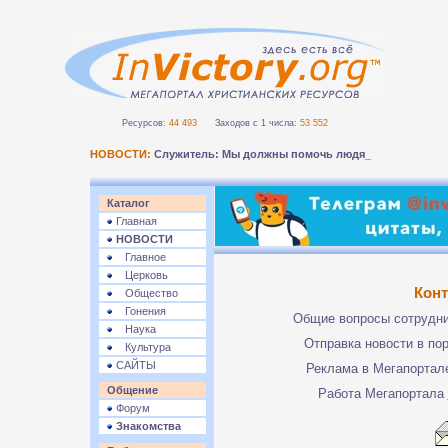
Ресурсов:
44 493
Заходов с 1 числа:
53 552
НОВОСТИ:
Служитель: Мы должны помочь людям безо_
Каталог
Главная
НОВОСТИ
Главное
Церковь
Кон
Общество
Гонения
Общие вопросы сотрудн
Наука
Отправка новости в по
Культура
САЙТЫ
Реклама в Мегапорта
Общение
Работа Мегапортала
Форум
Знакомства