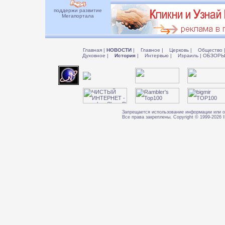
поддержи развитие
Мегапортала
Главная
|
НОВОСТИ
|
Главное
|
Церковь
|
Общество
Духовное
|
История
|
Интервью
|
Израиль
|
ОБЗОР
Запрещается использование информации или о
Все права закреплены. Copyright © 1999-202