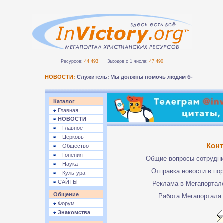
Ресурсов:
44 493
Заходов с 1 числа:
47 490
НОВОСТИ:
Служитель: Мы должны помочь людям безопа_
Каталог
Главная
НОВОСТИ
Главное
Церковь
Кон
Общество
Гонения
Общие вопросы сотрудн
Наука
Отправка новости в по
Культура
САЙТЫ
Реклама в Мегапорта
Общение
Работа Мегапортала
Форум
Знакомства