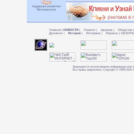
поддержи развитие
Мегапортала
Главная
|
НОВОСТИ
|
Главное
|
Церковь
|
Общество
Духовное
|
История
|
Интервью
|
Израиль
|
ОБЗОР
Запрещается использование информации или о
Все права закреплены. Copyright © 1999-202