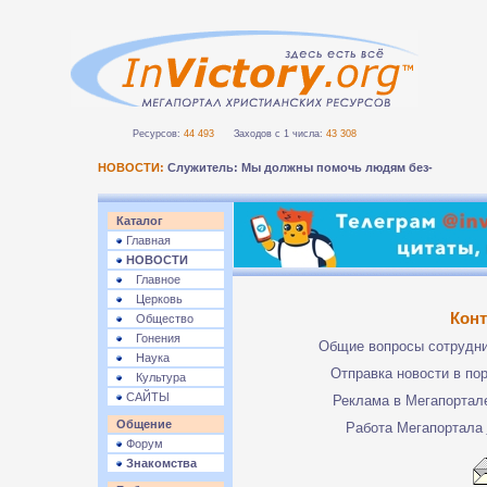
Ресурсов:
44 493
Заходов с 1 числа:
43 308
НОВОСТИ:
Служитель: Мы должны помочь людям безопасно-
Каталог
Главная
НОВОСТИ
Главное
Церковь
Кон
Общество
Гонения
Общие вопросы сотрудн
Наука
Отправка новости в по
Культура
САЙТЫ
Реклама в Мегапорта
Общение
Работа Мегапортала
Форум
Знакомства