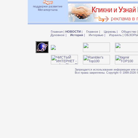
поддержи развитие
Мегапортала
Главная
|
НОВОСТИ
|
Главное
|
Церковь
|
Общество
Духовное
|
История
|
Интервью
|
Израиль
|
ОБЗОР
Запрещается использование информации или о
Все права закреплены. Copyright © 1999-202