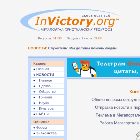
Ресурсов:
44 493
Заходов с 1 числа:
59 954
НОВОСТИ:
Служитель: Мы должны помочь людям безоп-
Каталог
Главная
НОВОСТИ
Главное
Церковь
Кон
Общество
Гонения
Общие вопросы сотрудн
Наука
Отправка новости в по
Культура
САЙТЫ
Реклама в Мегапорта
Общение
Работа Мегапортала
Форум
Знакомства