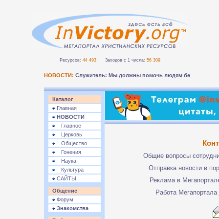
Ресурсов:
44 493
Заходов с 1 числа:
56 309
НОВОСТИ:
Служитель: Мы должны помочь людям безопа_
Каталог
Главная
НОВОСТИ
Главное
Церковь
Кон
Общество
Гонения
Общие вопросы сотрудн
Наука
Отправка новости в по
Культура
САЙТЫ
Реклама в Мегапорта
Общение
Работа Мегапортала
Форум
Знакомства