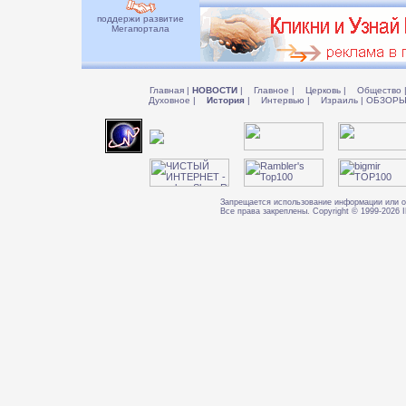
поддержи развитие
Мегапортала
Главная
|
НОВОСТИ
|
Главное
|
Церковь
|
Общество
Духовное
|
История
|
Интервью
|
Израиль
|
ОБЗОР
Запрещается использование информации или о
Все права закреплены. Copyright © 1999-202