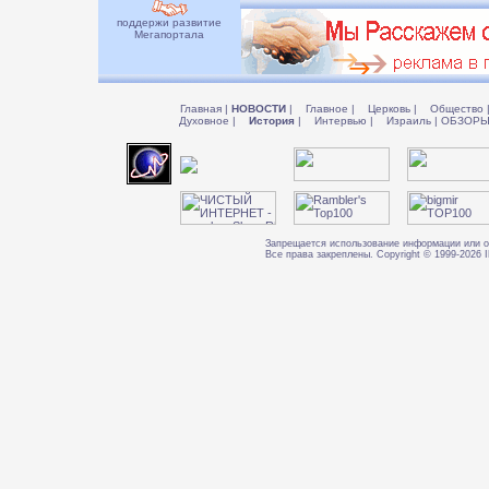
поддержи развитие
Мегапортала
Главная
|
НОВОСТИ
|
Главное
|
Церковь
|
Общество
Духовное
|
История
|
Интервью
|
Израиль
|
ОБЗОР
Запрещается использование информации или о
Все права закреплены. Copyright © 1999-202