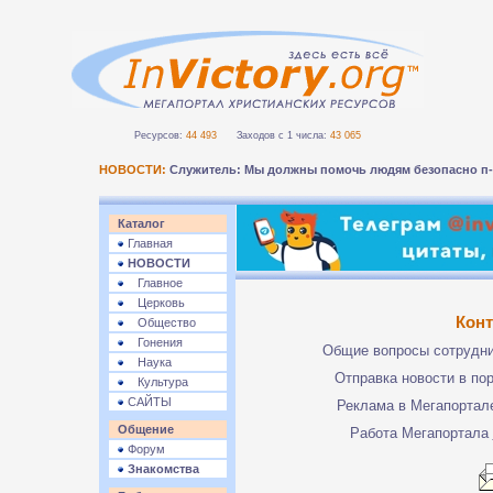
Ресурсов:
44 493
Заходов с 1 числа:
43 065
НОВОСТИ:
Служитель: Мы должны помочь людям безопасно п
Каталог
Главная
НОВОСТИ
Главное
Церковь
Кон
Общество
Гонения
Общие вопросы сотрудн
Наука
Отправка новости в по
Культура
САЙТЫ
Реклама в Мегапорта
Общение
Работа Мегапортала
Форум
Знакомства