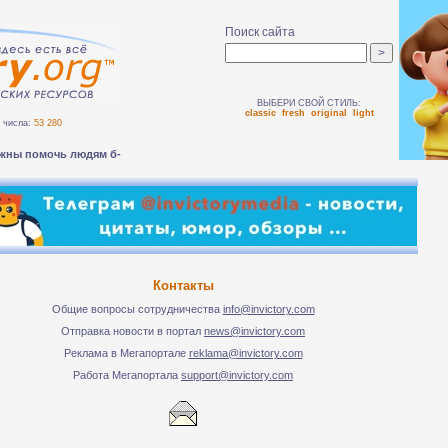
Поиск сайта
ВЫБЕРИ СВОЙ СТИЛЬ:
classic
fresh
original
light
числа:
53 280
жны помочь людям безопас-
Контакты
Общие вопросы сотрудничества
info@invictory.com
Отправка новости в портал
news@invictory.com
Реклама в Мегапортале
reklama@invictory.com
Работа Мегапортала
support@invictory.com