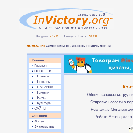
Ресурсов:
44 493
Заходов с 1 числа:
59 927
НОВОСТИ:
Служитель: Мы должны помочь людям безоп-
Каталог
Главная
НОВОСТИ
Главное
Церковь
Кон
Общество
Гонения
Общие вопросы сотрудн
Наука
Отправка новости в по
Культура
САЙТЫ
Реклама в Мегапорта
Общение
Работа Мегапортала
Форум
Знакомства