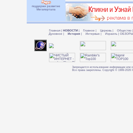
поддержи развитие
Мегапортала
Главная
|
НОВОСТИ
|
Главное
|
Церковь
|
Общество
Духовное
|
История
|
Интервью
|
Израиль
|
ОБЗОР
Запрещается использование информации или о
Все права закреплены. Copyright © 1999-202