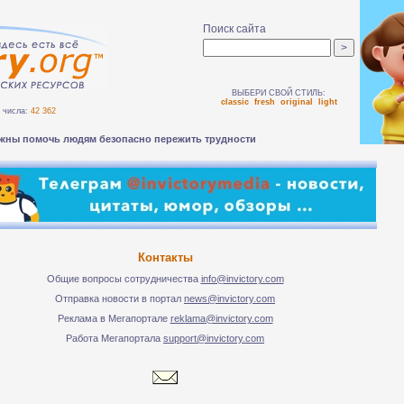
Поиск сайта
ВЫБЕРИ СВОЙ СТИЛЬ:
classic
fresh
original
light
числа:
42 362
Контакты
Общие вопросы сотрудничества
info@invictory.com
Отправка новости в портал
news@invictory.com
Реклама в Мегапортале
reklama@invictory.com
Работа Мегапортала
support@invictory.com