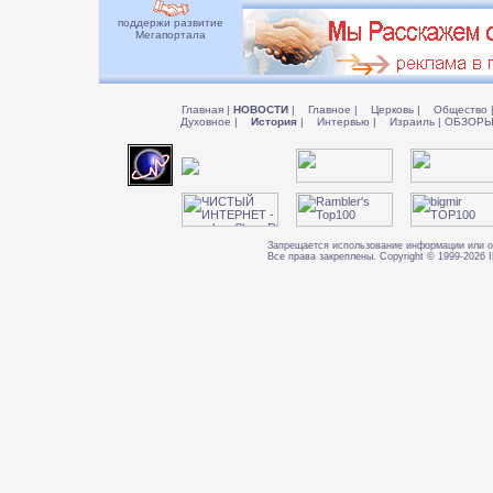
поддержи развитие
Мегапортала
Главная
|
НОВОСТИ
|
Главное
|
Церковь
|
Общество
Духовное
|
История
|
Интервью
|
Израиль
|
ОБЗОР
Запрещается использование информации или о
Все права закреплены. Copyright © 1999-202