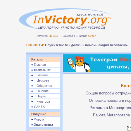
Ресурсов:
44 493
Заходов с 1 числа:
53 587
НОВОСТИ:
Служитель: Мы должны помочь людям безопасно п
Каталог
Главная
НОВОСТИ
Главное
Церковь
Кон
Общество
Гонения
Общие вопросы сотрудн
Наука
Отправка новости в по
Культура
САЙТЫ
Реклама в Мегапорта
Общение
Работа Мегапортала
Форум
Знакомства