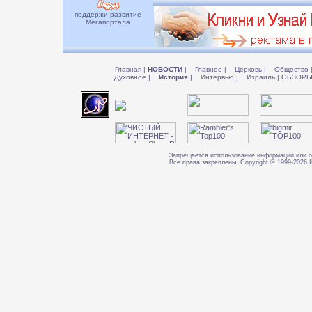
поддержи развитие
Мегапортала
Главная
|
НОВОСТИ
|
Главное
|
Церковь
|
Общество
Духовное
|
История
|
Интервью
|
Израиль
|
ОБЗОР
Запрещается использование информации или о
Все права закреплены. Copyright © 1999-202