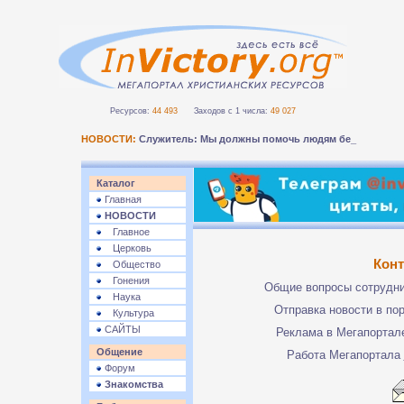
Ресурсов:
44 493
Заходов с 1 числа:
49 027
НОВОСТИ:
Служитель: Мы должны помочь людям безопас-
Каталог
Главная
НОВОСТИ
Главное
Церковь
Кон
Общество
Гонения
Общие вопросы сотрудн
Наука
Отправка новости в по
Культура
САЙТЫ
Реклама в Мегапорта
Общение
Работа Мегапортала
Форум
Знакомства