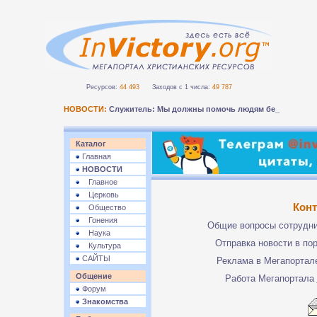
Ресурсов:
44 493
Заходов с 1 числа:
49 787
НОВОСТИ:
Служитель: Мы должны помочь людям безопасн_
Каталог
Главная
НОВОСТИ
Главное
Церковь
Кон
Общество
Гонения
Общие вопросы сотрудн
Наука
Отправка новости в по
Культура
САЙТЫ
Реклама в Мегапорта
Общение
Работа Мегапортала
Форум
Знакомства