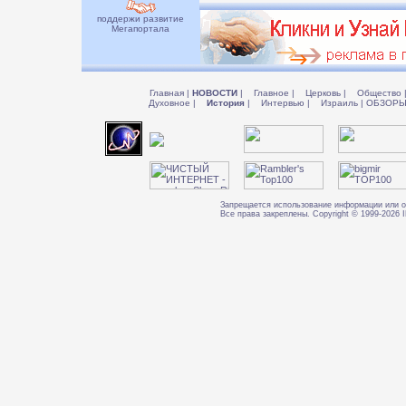
поддержи развитие
Мегапортала
Главная
|
НОВОСТИ
|
Главное
|
Церковь
|
Общество
Духовное
|
История
|
Интервью
|
Израиль
|
ОБЗОР
Запрещается использование информации или о
Все права закреплены. Copyright © 1999-202