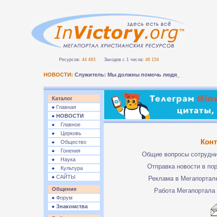
Ресурсов:
44 493
Заходов с 1 числа:
46 154
НОВОСТИ:
Служитель: Мы должны помочь людям без-
Каталог
Главная
НОВОСТИ
Главное
Церковь
Кон
Общество
Гонения
Общие вопросы сотрудн
Наука
Отправка новости в по
Культура
САЙТЫ
Реклама в Мегапорта
Общение
Работа Мегапортала
Форум
Знакомства