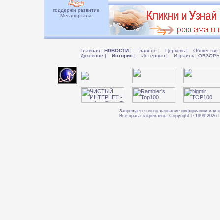
поддержи развитие
Мегапортала
Главная
|
НОВОСТИ
|
Главное
|
Церковь
|
Общество
Духовное
|
История
|
Интервью
|
Израиль
|
ОБЗОР
Запрещается использование информации или о
Все права закреплены. Copyright © 1999-202