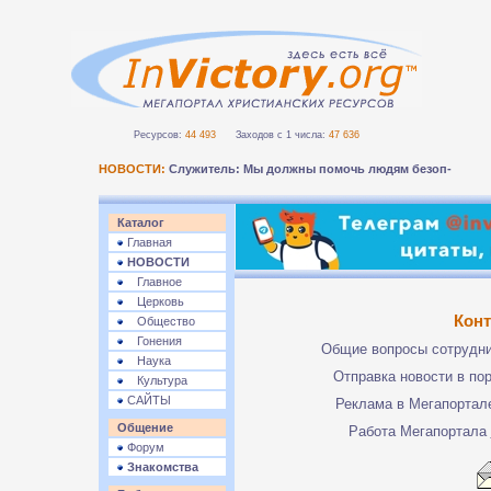
Ресурсов:
44 493
Заходов с 1 числа:
47 636
НОВОСТИ:
Служитель: Мы должны помочь людям безопасно _
Каталог
Главная
НОВОСТИ
Главное
Церковь
Кон
Общество
Гонения
Общие вопросы сотрудн
Наука
Отправка новости в по
Культура
САЙТЫ
Реклама в Мегапорта
Общение
Работа Мегапортала
Форум
Знакомства