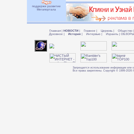
поддержи развитие
Мегапортала
Главная
|
НОВОСТИ
|
Главное
|
Церковь
|
Общество
Духовное
|
История
|
Интервью
|
Израиль
|
ОБЗОР
Запрещается использование информации или о
Все права закреплены. Copyright © 1999-202