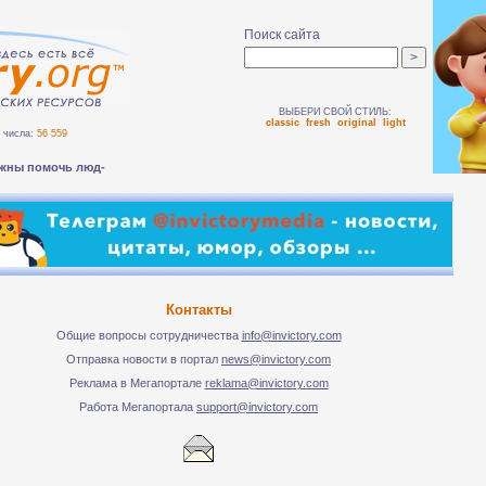
Поиск сайта
ВЫБЕРИ СВОЙ СТИЛЬ:
classic
fresh
original
light
числа:
56 559
жны помочь людям без-
Контакты
Общие вопросы сотрудничества
info@invictory.com
Отправка новости в портал
news@invictory.com
Реклама в Мегапортале
reklama@invictory.com
Работа Мегапортала
support@invictory.com