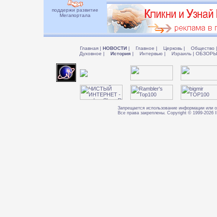
поддержи развитие
Мегапортала
Главная
|
НОВОСТИ
|
Главное
|
Церковь
|
Общество
Духовное
|
История
|
Интервью
|
Израиль
|
ОБЗОР
Запрещается использование информации или о
Все права закреплены. Copyright © 1999-202