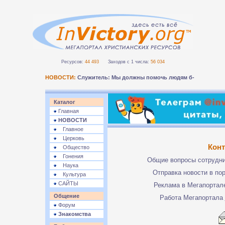
Ресурсов:
44 493
Заходов с 1 числа:
56 034
НОВОСТИ:
Служитель: Мы должны помочь людям безопас-
Каталог
Главная
НОВОСТИ
Главное
Церковь
Кон
Общество
Гонения
Общие вопросы сотрудн
Наука
Отправка новости в по
Культура
САЙТЫ
Реклама в Мегапорта
Общение
Работа Мегапортала
Форум
Знакомства