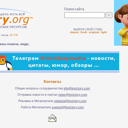
Поиск сайта
ВЫБЕРИ СВОЙ СТИЛЬ:
classic
fresh
original
light
числа:
43 778
жны помочь людям безоп-
Контакты
Общие вопросы сотрудничества
info@invictory.com
Отправка новости в портал
news@invictory.com
Реклама в Мегапортале
reklama@invictory.com
Работа Мегапортала
support@invictory.com