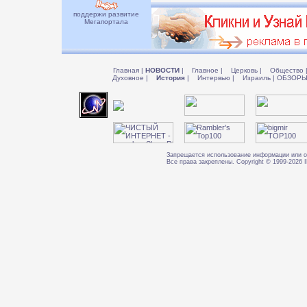
поддержи развитие
Мегапортала
Главная
|
НОВОСТИ
|
Главное
|
Церковь
|
Общество
Духовное
|
История
|
Интервью
|
Израиль
|
ОБЗОР
Запрещается использование информации или о
Все права закреплены. Copyright © 1999-202