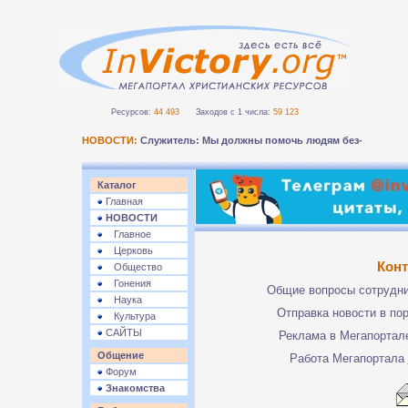
Ресурсов:
44 493
Заходов с 1 числа:
59 123
НОВОСТИ:
Служитель: Мы должны помочь людям безопасно-
Каталог
Главная
НОВОСТИ
Главное
Церковь
Кон
Общество
Гонения
Общие вопросы сотрудн
Наука
Отправка новости в по
Культура
САЙТЫ
Реклама в Мегапорта
Общение
Работа Мегапортала
Форум
Знакомства