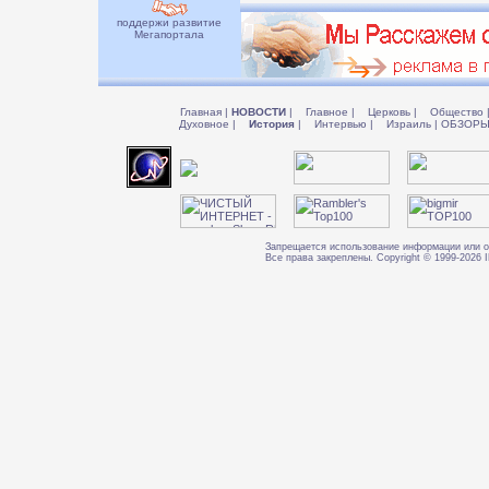
поддержи развитие
Мегапортала
Главная
|
НОВОСТИ
|
Главное
|
Церковь
|
Общество
Духовное
|
История
|
Интервью
|
Израиль
|
ОБЗОР
Запрещается использование информации или о
Все права закреплены. Copyright © 1999-202