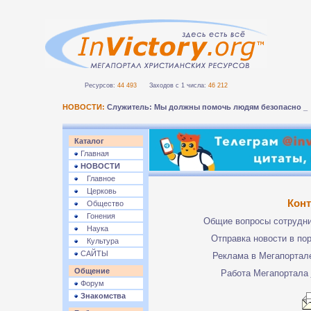
Ресурсов:
44 493
Заходов с 1 числа:
46 212
НОВОСТИ:
Служитель: Мы должны помочь людям безопасно п
Каталог
Главная
НОВОСТИ
Главное
Церковь
Кон
Общество
Гонения
Общие вопросы сотрудн
Наука
Отправка новости в по
Культура
САЙТЫ
Реклама в Мегапорта
Общение
Работа Мегапортала
Форум
Знакомства