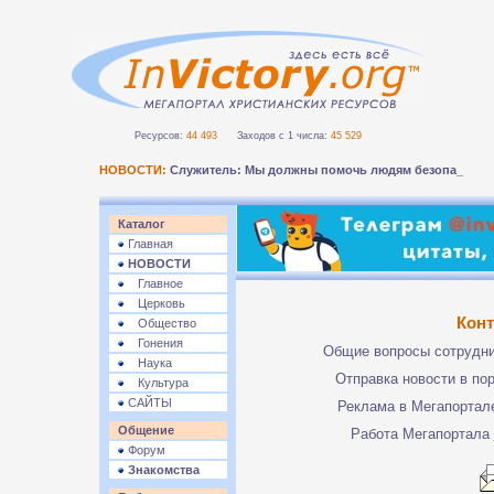
Ресурсов:
44 493
Заходов с 1 числа:
45 529
НОВОСТИ:
Служитель: Мы должны помочь людям безопасно п
Каталог
Главная
НОВОСТИ
Главное
Церковь
Кон
Общество
Гонения
Общие вопросы сотрудн
Наука
Отправка новости в по
Культура
САЙТЫ
Реклама в Мегапорта
Общение
Работа Мегапортала
Форум
Знакомства