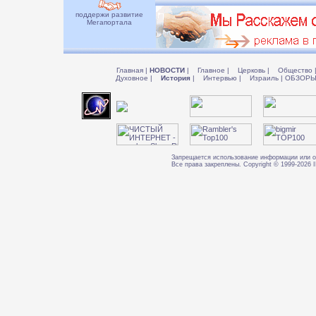
поддержи развитие
Мегапортала
Главная
|
НОВОСТИ
|
Главное
|
Церковь
|
Общество
Духовное
|
История
|
Интервью
|
Израиль
|
ОБЗОР
Запрещается использование информации или о
Все права закреплены. Copyright © 1999-202