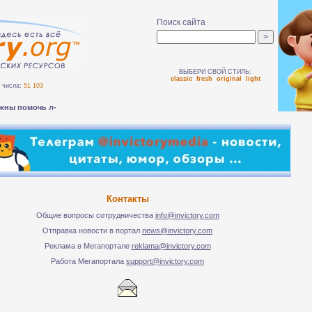
Поиск сайта
ВЫБЕРИ СВОЙ СТИЛЬ:
classic
fresh
original
light
числа:
51 103
жны помочь людям бе_
Контакты
Общие вопросы сотрудничества
info@invictory.com
Отправка новости в портал
news@invictory.com
Реклама в Мегапортале
reklama@invictory.com
Работа Мегапортала
support@invictory.com