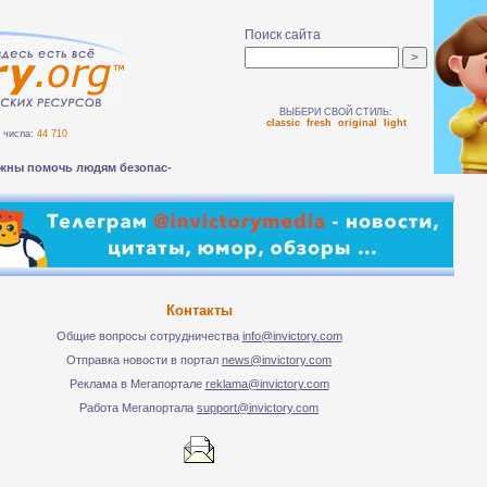
Поиск сайта
ВЫБЕРИ СВОЙ СТИЛЬ:
classic
fresh
original
light
числа:
44 710
жны помочь людям безопасно пер-
Контакты
Общие вопросы сотрудничества
info@invictory.com
Отправка новости в портал
news@invictory.com
Реклама в Мегапортале
reklama@invictory.com
Работа Мегапортала
support@invictory.com