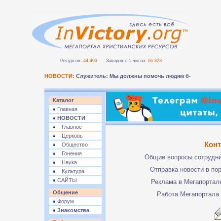
Ресурсов:
44 493
Заходов с 1 числа:
66 823
НОВОСТИ:
Служитель: Мы должны помочь людям безопас-
Каталог
Главная
НОВОСТИ
Главное
Церковь
Кон
Общество
Гонения
Общие вопросы сотрудн
Наука
Отправка новости в по
Культура
САЙТЫ
Реклама в Мегапорта
Общение
Работа Мегапортала
Форум
Знакомства