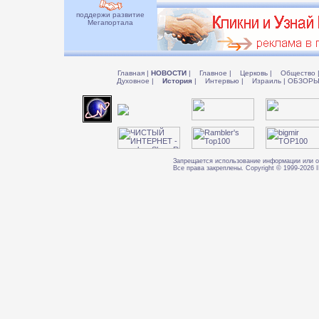
поддержи развитие
Мегапортала
Главная
|
НОВОСТИ
|
Главное
|
Церковь
|
Общество
Духовное
|
История
|
Интервью
|
Израиль
|
ОБЗОР
Запрещается использование информации или о
Все права закреплены. Copyright © 1999-202